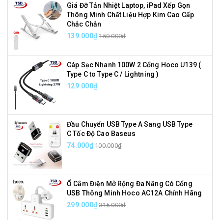
Giá Đỡ Tản Nhiệt Laptop, iPad Xếp Gọn
Thông Minh Chất Liệu Hợp Kim Cao Cấp
Chắc Chắn
139.000₫
150.000₫
Cáp Sạc Nhanh 100W 2 Cổng Hoco U139 (
Type C to Type C / Lightning )
129.000₫
Đầu Chuyển USB Type A Sang USB Type
C Tốc Độ Cao Baseus
74.000₫
100.000₫
Ổ Cắm Điện Mở Rộng Đa Năng Có Cổng
USB Thông Minh Hoco AC12A Chính Hãng
299.000₫
315.000₫