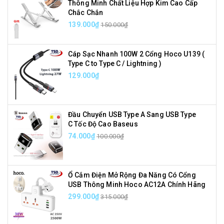
Thông Minh Chất Liệu Hợp Kim Cao Cấp
Chắc Chắn
139.000₫
150.000₫
Cáp Sạc Nhanh 100W 2 Cổng Hoco U139 (
Type C to Type C / Lightning )
129.000₫
Đầu Chuyển USB Type A Sang USB Type
C Tốc Độ Cao Baseus
74.000₫
100.000₫
Ổ Cắm Điện Mở Rộng Đa Năng Có Cổng
USB Thông Minh Hoco AC12A Chính Hãng
299.000₫
315.000₫