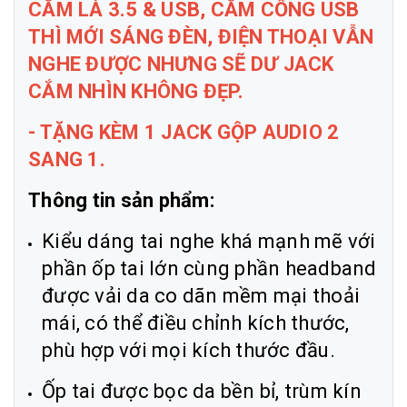
CẮM LÀ 3.5 & USB, CẮM CỔNG USB
THÌ MỚI SÁNG ĐÈN, ĐIỆN THOẠI VẪN
NGHE ĐƯỢC NHƯNG SẼ DƯ JACK
CẮM NHÌN KHÔNG ĐẸP.
- TẶNG KÈM 1 JACK GỘP AUDIO 2
SANG 1.
Thông tin sản phẩm:
Kiểu dáng tai nghe khá mạnh mẽ với
phần ốp tai lớn cùng phần headband
được vải da co dãn mềm mại thoải
mái, có thể điều chỉnh kích thước,
phù hợp với mọi kích thước đầu.
Ốp tai được bọc da bền bỉ, trùm kín