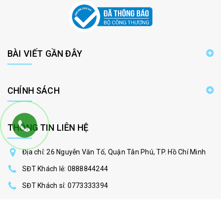
BÀI VIẾT GẦN ĐÂY
CHÍNH SÁCH
THÔNG TIN LIÊN HỆ
Địa chỉ: 26 Nguyễn Văn Tố, Quận Tân Phú, TP. Hồ Chí Minh
SĐT Khách lẻ:
0888844244
SĐT Khách sỉ:
0773333394
phukientanbinh@gmail.com
Thứ 2 - Thứ 7: 8:30 - 19:00 ( Chủ nhật nghỉ )